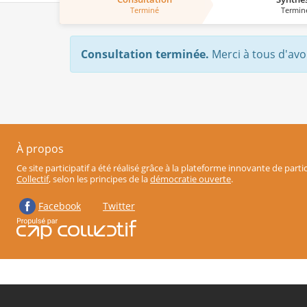
Terminé
Termin
Consultation terminée.
Merci à tous d'avo
À propos
Ce site participatif a été réalisé grâce à la plateforme innovante de part
Collectif
, selon les principes de la
démocratie ouverte
.
Facebook
Twitter