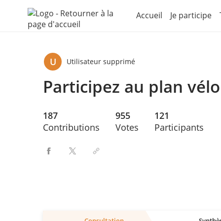
Aller au menu
Aller au contenu
Accueil
Je participe
U
Utilisateur supprimé
Participez au plan vélo
187
955
121
Contributions
Votes
Participants
Consultation
Synthè